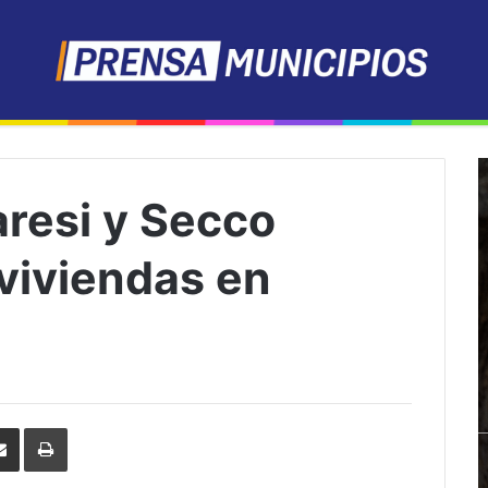
aresi y Secco
viviendas en
erest
Share
Print
via
Email