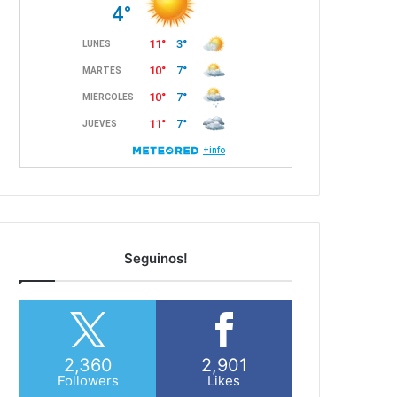
Seguinos!
2,360
2,901
Followers
Likes