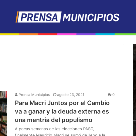
Prensa Municipios
agosto 23, 2021
0
Para Macri Juntos por el Cambio
va a ganar y la deuda externa es
una mentria del populismo
A pocas semanas de las elecciones PASO,
finalmente Mauricio Macri se sumó de lleno a la