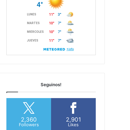
Seguinos!
2,360
2,901
Followers
Likes