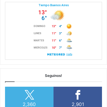
Seguinos!
2,360
2,901