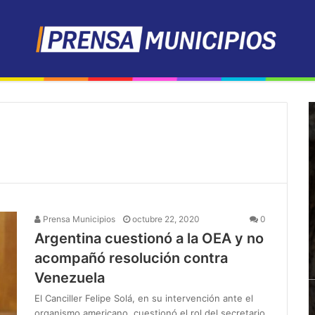
Prensa Municipios
octubre 22, 2020
0
Argentina cuestionó a la OEA y no
acompañó resolución contra
Venezuela
El Canciller Felipe Solá, en su intervención ante el
organismo americano, cuestionó el rol del secretario