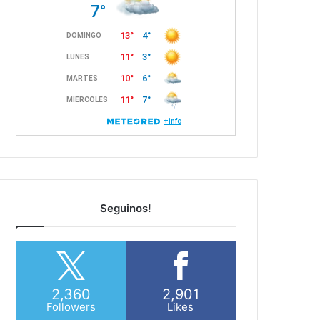
Seguinos!
2,360
2,901
Followers
Likes