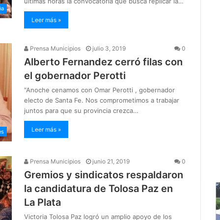
últimas horas la convocatoria que busca replicar la…
ña
Leer más »
Prensa Municipios
julio 3, 2019
0
Alberto Fernandez cerró filas con
el gobernador Perotti
“Anoche cenamos con Omar Perotti , gobernador
electo de Santa Fe. Nos comprometimos a trabajar
juntos para que su provincia crezca…
Leer más »
es
Prensa Municipios
junio 21, 2019
0
Gremios y sindicatos respaldaron
la candidatura de Tolosa Paz en
La Plata
Victoria Tolosa Paz logró un amplio apoyo de los