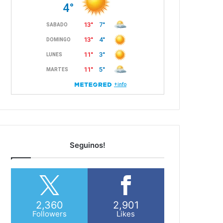
Seguinos!
2,360
2,901
Followers
Likes