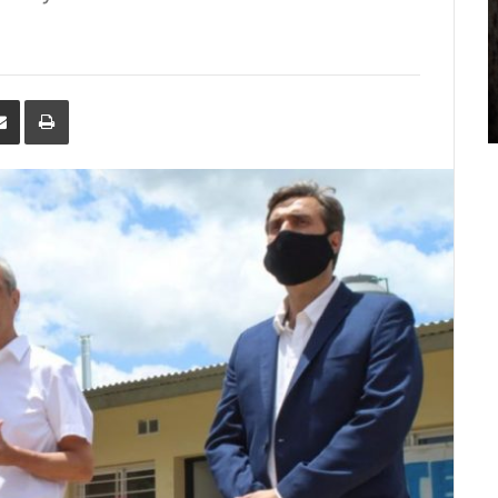
erest
Share
Print
via
Email