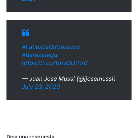
#LaLuzEsUnDerecho
#Berazategui
https://t.co/1oTxBDtHrC
— Juan José Mussi (@jjosemussi)
July 23, 2020
Deja una respuesta