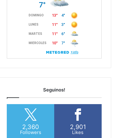
Seguinos!
2,360
2,901
Followers
Likes