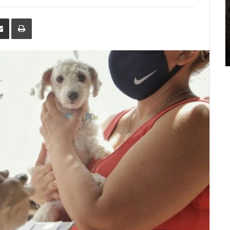
erest
Share
Print
via
Email