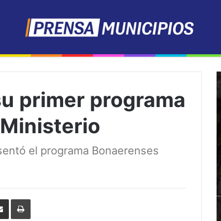
su primer programa
 Ministerio
resentó el programa Bonaerenses
erest
Share
Print
via
Email