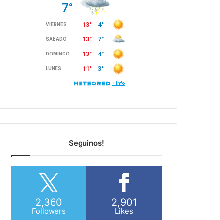
Seguinos!
2,360
2,901
Followers
Likes