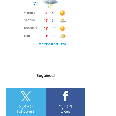
Seguinos!
2,360
2,901
Followers
Likes