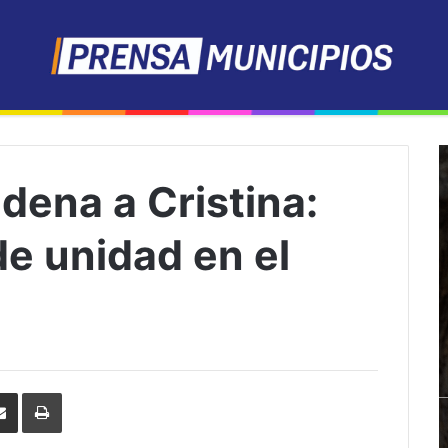
dena a Cristina:
e unidad en el
erest
Share
Print
via
Email