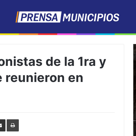
nistas de la 1ra y
e reunieron en
erest
Share
Print
via
Email