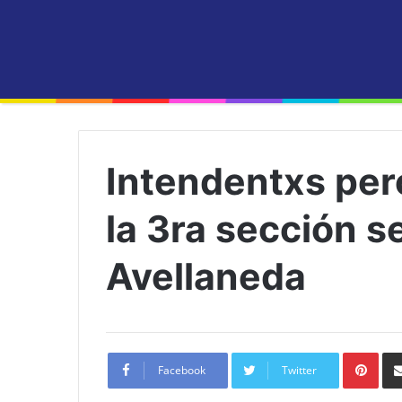
Intendentxs pero
la 3ra sección s
Avellaneda
Pint
Facebook
Twitter