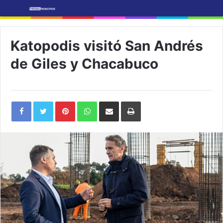
Katopodis visitó San Andrés
de Giles y Chacabuco
Pinterest
WhatsApp
Share
Print
via
Email