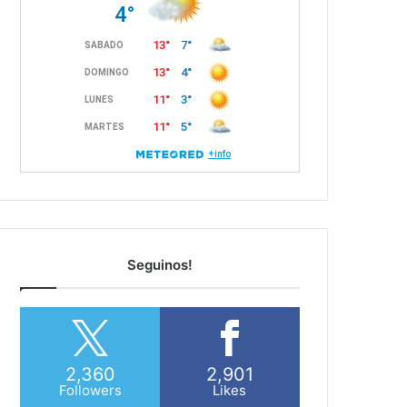
Seguinos!
2,360
2,901
Followers
Likes