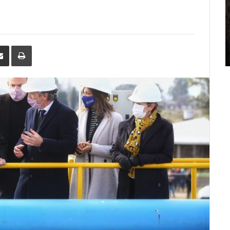
erest
Share
Print
via
Email