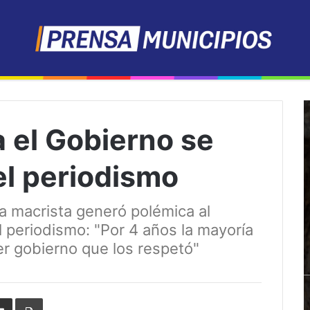
 el Gobierno se
el periodismo
ra macrista generó polémica al
l periodismo: "Por 4 años la mayoría
er gobierno que los respetó"
erest
Share
Print
via