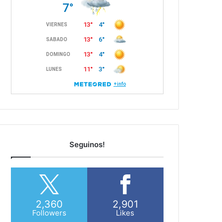
Seguinos!
2,360
2,901
Followers
Likes