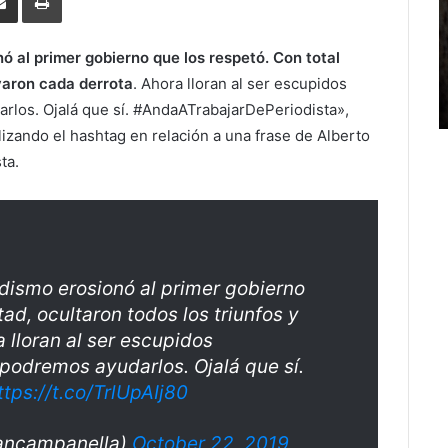
Email
ó al primer gobierno que los respetó. Con total
ayaron cada derrota
. Ahora lloran al ser escupidos
rlos. Ojalá que sí. #AndaATrabajarDePeriodista»,
lizando el hashtag en relación a una frase de Alberto
ta.
odismo erosionó al primer gobierno
tad, ocultaron todos los triunfos y
 lloran al ser escupidos
podremos ayudarlos. Ojalá que sí.
ttps://t.co/TrlUpAIj80
ancampanella)
October 22, 2019