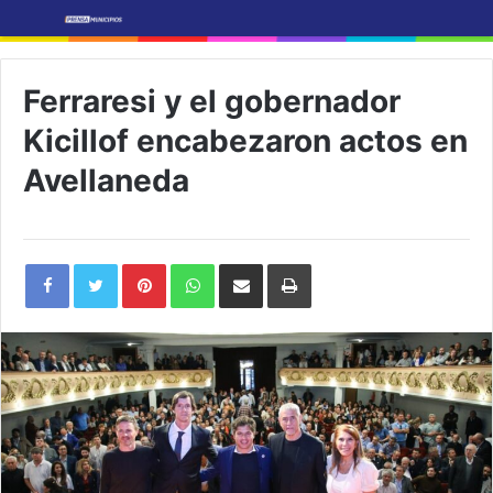
Ferraresi y el gobernador
Kicillof encabezaron actos en
Avellaneda
Pinterest
WhatsApp
Share
Print
via
Email