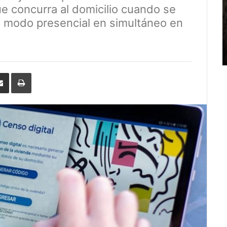
e concurra al domicilio cuando se
 de modo presencial en simultáneo en
erest
Share
Print
via
Email