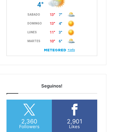
Seguinos!
2,360
2,901
Followers
Likes