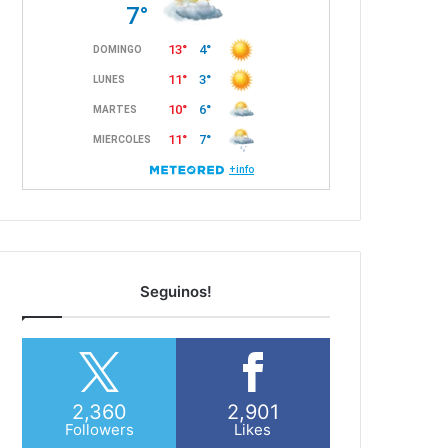
Seguinos!
2,360
2,901
Followers
Likes