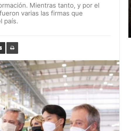
rmación. Mientras tanto, y por el
fueron varias las firmas que
l país.
erest
Share
Print
via
Email