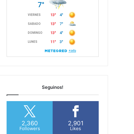
Seguinos!
2,360
2,901
Followers
Likes