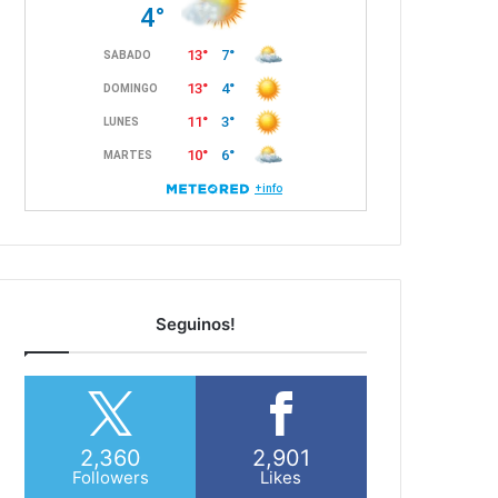
Seguinos!
2,360
2,901
Followers
Likes