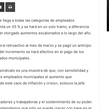
erest
Share
Print
via
Email
 llega a todas las categorías de empleados
a un 35 % y se hará en un solo tramo, a diferencia
han otorgado aumentos escalonados a lo largo del año.
rá retroactivo al mes de marzo y se pagó un anticipo
del incremento se hará efectivo en el pago de los
eados municipales.
sindicato es una muestra de que, con sensibilidad y
los empleados municipales el aumento que
e este caos de inflación y crisis», sostuvo la jefa
jadores y trabajadoras y el sostenimiento de su poder
e entendemos que sólo se puede crecer con base en el