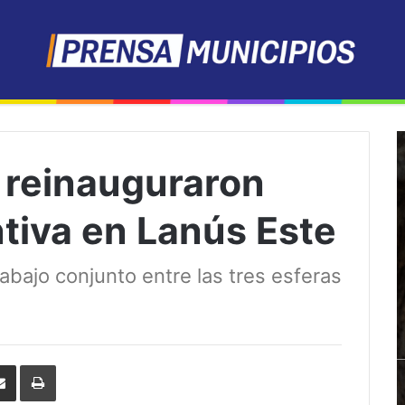
l reinauguraron
tiva en Lanús Este
abajo conjunto entre las tres esferas
erest
Share
Print
via
Email