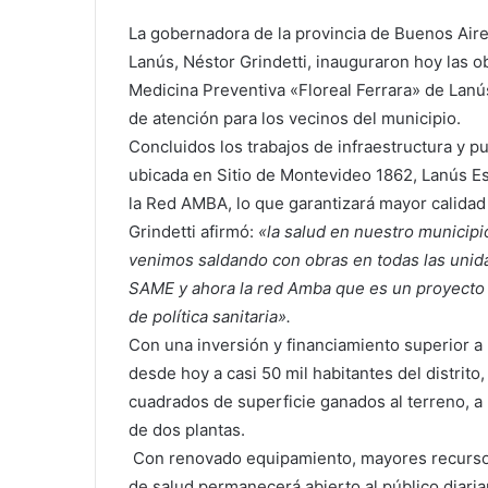
La gobernadora de la provincia de Buenos Aire
Lanús, Néstor Grindetti, inauguraron hoy las o
Medicina Preventiva «Floreal Ferrara» de Lanú
de atención para los vecinos del municipio.
Concluidos los trabajos de infraestructura y pue
ubicada en Sitio de Montevideo 1862, Lanús E
la Red AMBA, lo que garantizará mayor calidad
Grindetti afirmó:
«la salud en nuestro municip
venimos saldando con obras en todas las unidad
SAME y ahora la red Amba que es un proyecto i
de política sanitaria».
Con una inversión y financiamiento superior a 
desde hoy a casi 50 mil habitantes del distri
cuadrados de superficie ganados al terreno, a 
de dos plantas.
Con renovado equipamiento, mayores recursos 
de salud permanecerá abierto al público diari