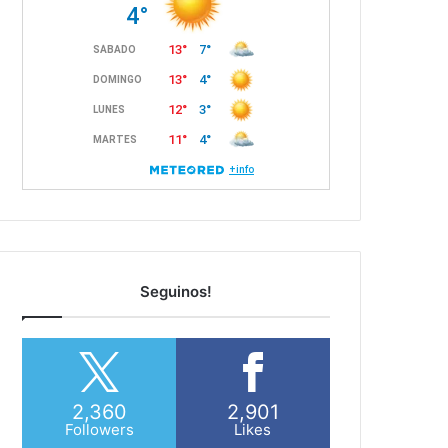
Seguinos!
2,360
2,901
Followers
Likes