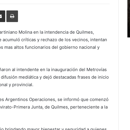
erest
Share
Print
via
Email
rtiniano Molina en la intendencia de Quilmes,
acumuló críticas y rechazo de los vecinos, intentan
los mas altos funcionarios del gobierno nacional y
añaron al intendente en la inauguración del Metrovías
 difusión mediática y dejó destacadas frases de inicio
nal y provincial.
enes Argentinos Operaciones, se informó que comenzó
nvirato-Primera Junta, de Quilmes, perteneciente a la
vicio brindando mayor bienestar y seguridad a quienes