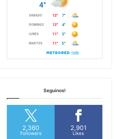
Seguinos!
2,360
2,901
Followers
Likes