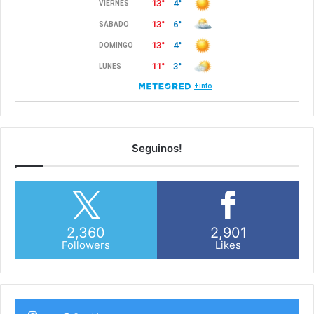
Seguinos!
2,360
2,901
Followers
Likes