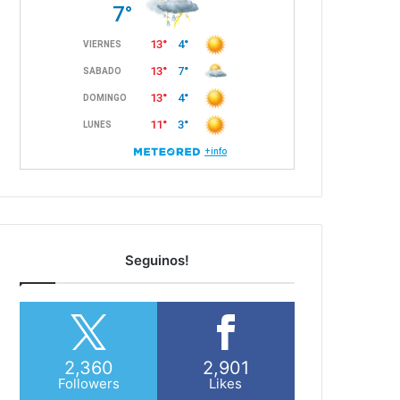
Seguinos!
2,360
2,901
Followers
Likes