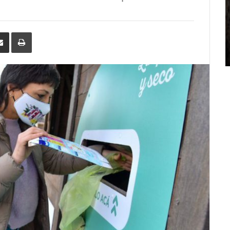
erest
Share
Print
via
Email