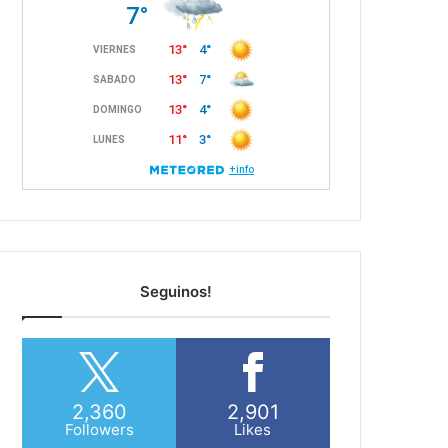
Seguinos!
2,360
2,901
Followers
Likes