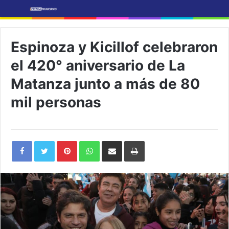
Espinoza y Kicillof celebraron
el 420° aniversario de La
Matanza junto a más de 80
mil personas
Pinterest
WhatsApp
Share
Print
via
Email