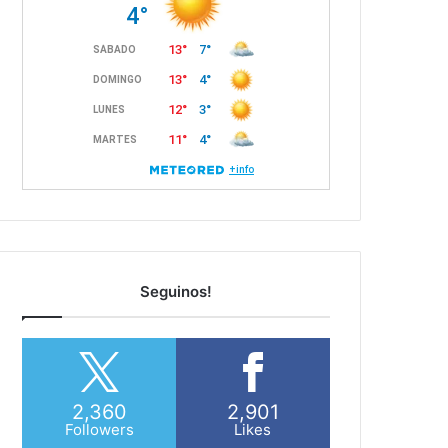
Seguinos!
2,360
2,901
Followers
Likes