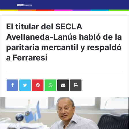
El titular del SECLA
Avellaneda-Lanús habló de la
paritaria mercantil y respaldó
a Ferraresi
Pinterest
WhatsApp
Share
Print
via
Email