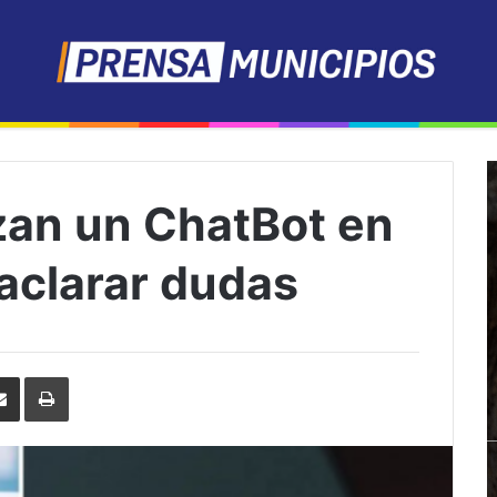
zan un ChatBot en
aclarar dudas
erest
Share
Print
via
Email