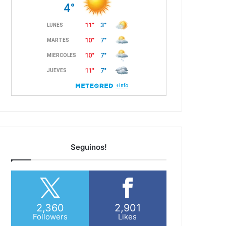
Seguinos!
2,360
2,901
Followers
Likes