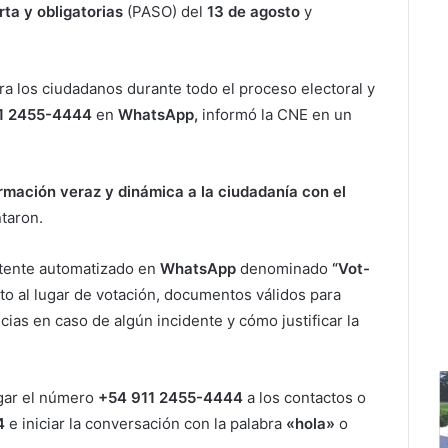
rta y obligatorias
(PASO) del
13 de agosto
y
para los ciudadanos durante todo el proceso electoral y
1 2455-4444
en
WhatsApp,
informó la CNE en un
rmación veraz y dinámica a la ciudadanía con el
ntaron.
stente automatizado en
WhatsApp
denominado
“Vot-
o al lugar de votación, documentos válidos para
ias en caso de algún incidente y cómo justificar la
egar el número
+54 911 2455-4444
a los contactos o
4
e iniciar la conversación con la palabra
«hola»
o