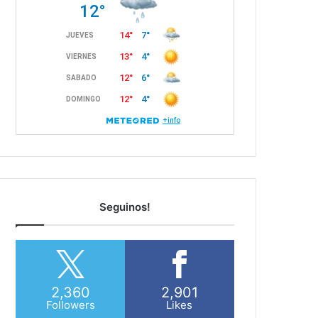
Seguinos!
2,360
2,901
Followers
Likes