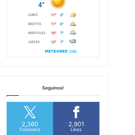
Seguinos!
2,360
2,901
Followers
Likes