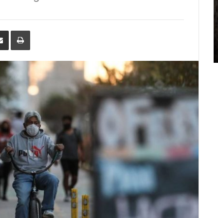
erest
Share
Print
via
Email