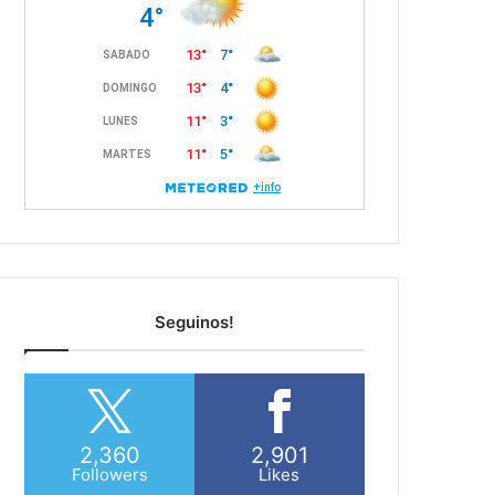
Seguinos!
2,360
2,901
Followers
Likes