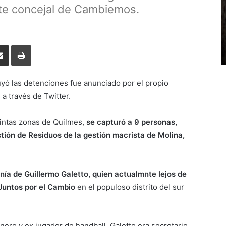
nte concejal de Cambiemos.
erest
Share
Print
via
Email
uyó las detenciones fue anunciado por el propio
, a través de Twitter.
tintas zonas de Quilmes,
se capturó a 9 personas,
tión de Residuos de la gestión macrista de Molina,
nía de Guillermo Galetto, quien actualmnte lejos de
 Juntos por el Cambio
en el populoso distrito del sur
ro y ex jugador de handball, Galetto era secretario