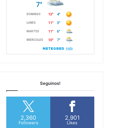
Seguinos!
2,360
2,901
Followers
Likes