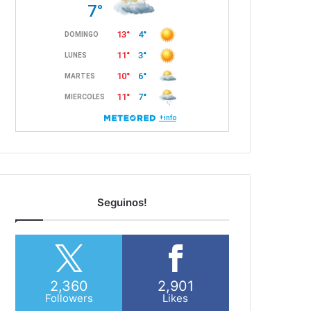
Seguinos!
2,360
2,901
Followers
Likes