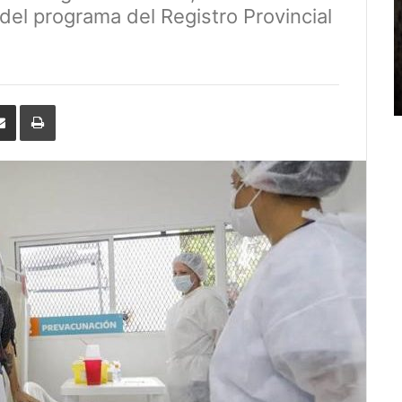
el programa del Registro Provincial
erest
Share
Print
via
Email