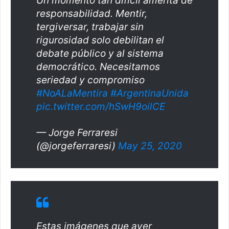
Un momento tan difícil amerita de
responsabilidad. Mentir,
tergiversar, trabajar sin
rigurosidad solo debilitan el
debate público y al sistema
democrático. Necesitamos
seriedad y compromiso
#NoALaMentira
#ArgentinaUnida
pic.twitter.com/hSwH9oilCE
— Jorge Ferraresi
(@jorgeferraresi)
May 25, 2020
Estas imágenes que ayer