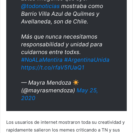
@todonoticias
mostraba como
Barrio Villa Azul de Quilmes y
Avellaneda, son de Chile.
Más que nunca necesitamos
responsabilidad y unidad para
cuidarnos entre todxs.
#NoALaMentira
#ArgentinaUnida
https://t.co/rfaV5fUaQ1
— Mayra Mendoza
(@mayrasmendoza)
May 25,
2020
Los usuarios de internet mostraron toda su creatividad y
rapidamente salieron los memes criticando a TN y sus