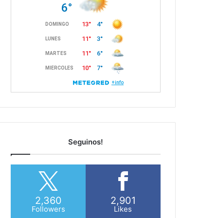
Seguinos!
2,360
2,901
Followers
Likes