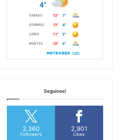
Seguinos!
2,360
2,901
Followers
Likes