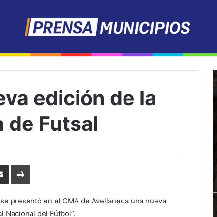
va edición de la
 de Futsal
erest
Share
Print
via
Email
e se presentó en el CMA de Avellaneda una nueva
l Nacional del Fútbol”.