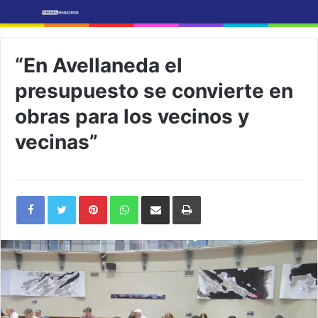
“En Avellaneda el
presupuesto se convierte en
obras para los vecinos y
vecinas”
Pinterest
WhatsApp
Share
Print
via
Email