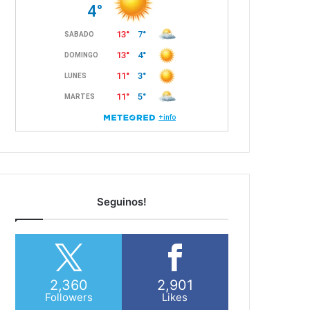
Seguinos!
2,360
2,901
Followers
Likes