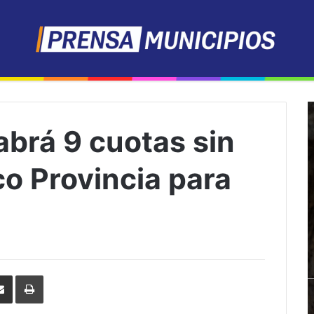
brá 9 cuotas sin
o Provincia para
erest
Share
Print
via
Email