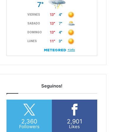
Seguinos!
2,360
2,901
Followers
Likes