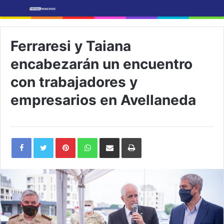
Ferraresi y Taiana
encabezarán un encuentro
con trabajadores y
empresarios en Avellaneda
Pinterest
WhatsApp
Share
Print
via
Email