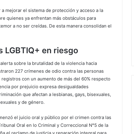
uir a mejorar el sistema de protección y acceso a la
obre quienes ya enfrentan más obstáculos para
temor a no ser creídas. De esta manera consolidan el
s LGBTIQ+ en riesgo
lerta sobre la brutalidad de la violencia hacia
straron 227 crímenes de odio contra las personas
n registros con un aumento de más del 60% respecto
olencia por prejuicio expresa desigualdades
riminación que afectan a lesbianas, gays, bisexuales,
sexuales y de género.
nzó el juicio oral y público por el crimen contra las
ribunal Oral en lo Criminal y Correccional N°5 de la
a el reclamo de justicia y reparación integral para