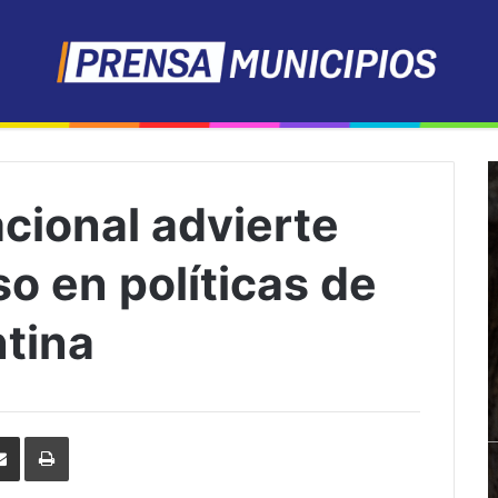
cional advierte
so en políticas de
tina
erest
Share
Print
via
Email