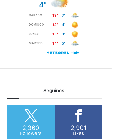
Seguinos!
2,360
2,901
Followers
Likes