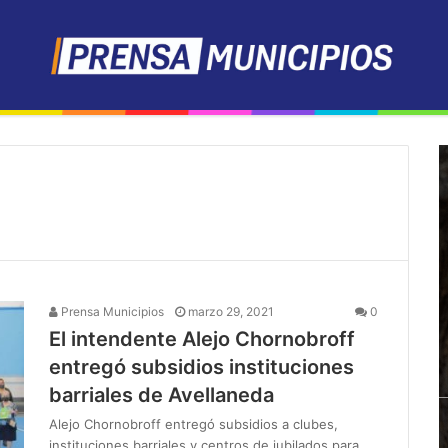
Prensa Municipios
marzo 29, 2021
0
El intendente Alejo Chornobroff
entregó subsidios instituciones
barriales de Avellaneda
Alejo Chornobroff entregó subsidios a clubes,
instituciones barriales y centros de jubilados para