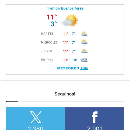
Seguinos!
2,360
2,901