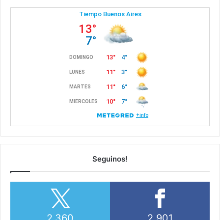
Seguinos!
2,360
2,901