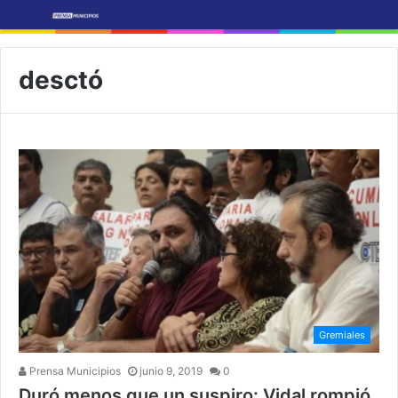
desctó
Gremiales
Prensa Municipios
junio 9, 2019
0
Duró menos que un suspiro: Vidal rompió