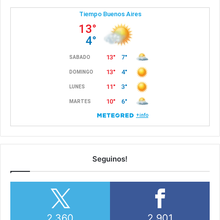
Seguinos!
2,360
2,901