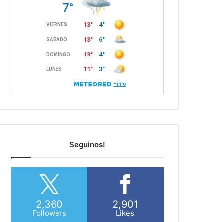
Seguinos!
2,360
2,901
Followers
Likes