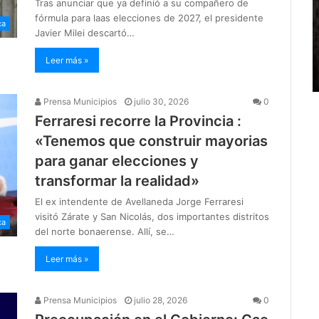
Tras anunciar que ya definió a su compañero de
fórmula para laas elecciones de 2027, el presidente
ca
Javier Milei descartó…
Leer más »
Prensa Municipios
julio 30, 2026
0
Ferraresi recorre la Provincia :
«Tenemos que construir mayorias
para ganar elecciones y
transformar la realidad»
El ex intendente de Avellaneda Jorge Ferraresi
visitó Zárate y San Nicolás, dos importantes distritos
ca
del norte bonaerense. Allí, se…
Leer más »
Prensa Municipios
julio 28, 2026
0