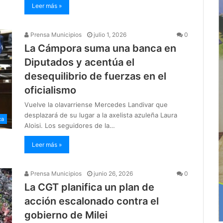
Leer más »
Prensa Municipios
julio 1, 2026
0
La Cámpora suma una banca en
Diputados y acentúa el
desequilibrio de fuerzas en el
oficialismo
Vuelve la olavarriense Mercedes Landivar que
desplazará de su lugar a la axelista azuleña Laura
ca
Aloisi. Los seguidores de la…
Leer más »
Prensa Municipios
junio 26, 2026
0
La CGT planifica un plan de
acción escalonado contra el
gobierno de Milei