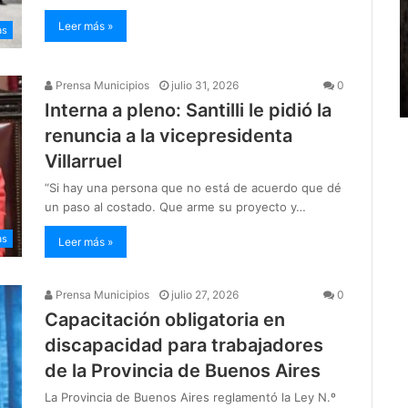
Leer más »
as
Prensa Municipios
julio 31, 2026
0
Interna a pleno: Santilli le pidió la
renuncia a la vicepresidenta
Villarruel
“Si hay una persona que no está de acuerdo que dé
un paso al costado. Que arme su proyecto y…
as
Leer más »
Prensa Municipios
julio 27, 2026
0
Capacitación obligatoria en
discapacidad para trabajadores
de la Provincia de Buenos Aires
La Provincia de Buenos Aires reglamentó la Ley N.º