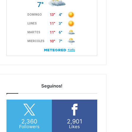
Seguinos!
2,360
2,901
Followers
Likes