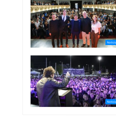
Notici
Notici