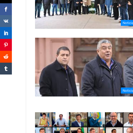
Notici
Notici