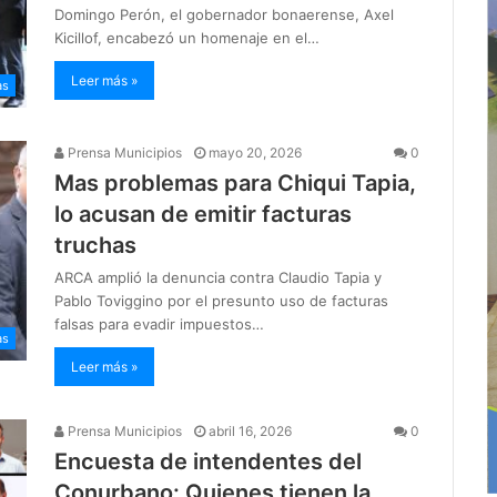
Domingo Perón, el gobernador bonaerense, Axel
Kicillof, encabezó un homenaje en el…
Leer más »
as
Prensa Municipios
mayo 20, 2026
0
Mas problemas para Chiqui Tapia,
lo acusan de emitir facturas
truchas
ARCA amplió la denuncia contra Claudio Tapia y
Pablo Toviggino por el presunto uso de facturas
falsas para evadir impuestos…
as
Leer más »
Prensa Municipios
abril 16, 2026
0
Encuesta de intendentes del
Conurbano: Quienes tienen la