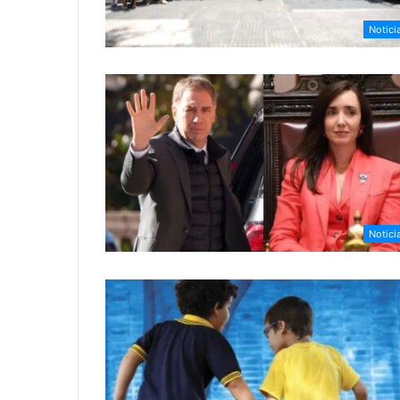
Notici
Notici