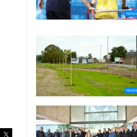
Notici
Notici